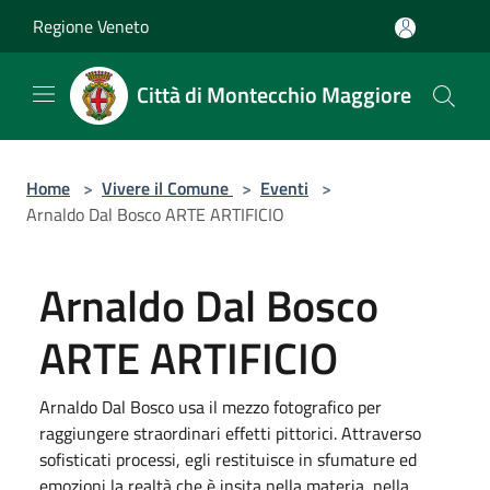
Salta al contenuto principale
Regione Veneto
Città di Montecchio Maggiore
Home
>
Vivere il Comune
>
Eventi
>
Arnaldo Dal Bosco ARTE ARTIFICIO
Arnaldo Dal Bosco
ARTE ARTIFICIO
Arnaldo Dal Bosco usa il mezzo fotografico per
raggiungere straordinari effetti pittorici. Attraverso
sofisticati processi, egli restituisce in sfumature ed
emozioni la realtà che è insita nella materia, nella