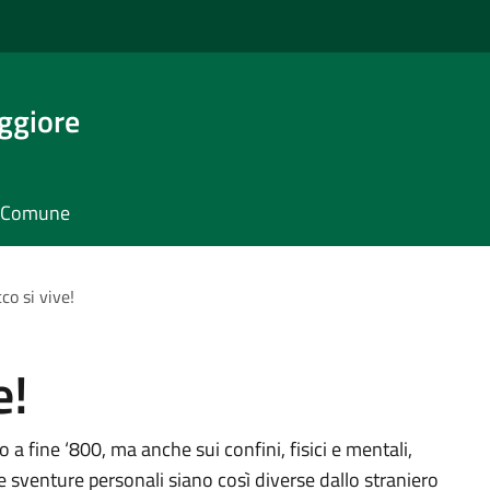
ggiore
il Comune
co si vive!
e!
a fine ‘800, ma anche sui confini, fisici e mentali,
e sventure personali siano così diverse dallo straniero