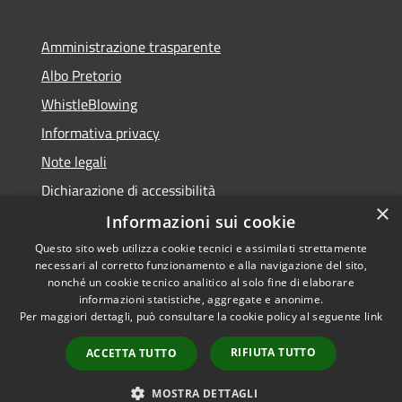
Amministrazione trasparente
Albo Pretorio
WhistleBlowing
Informativa privacy
Note legali
Dichiarazione di accessibilità
×
Informazioni sui cookie
Questo sito web utilizza cookie tecnici e assimilati strettamente
necessari al corretto funzionamento e alla navigazione del sito,
RSS
Copyright © 2026 • Città di
nonché un cookie tecnico analitico al solo fine di elaborare
Accessibilità
informazioni statistiche, aggregate e anonime.
Montecchio Maggiore •
Per maggiori dettagli, può consultare la cookie policy al seguente
link
Privacy
Municipium
Powered by
•
Cookie
Accesso redazione
RIFIUTA TUTTO
ACCETTA TUTTO
Mappa del sito
Obiettivi di accessibilità
MOSTRA DETTAGLI