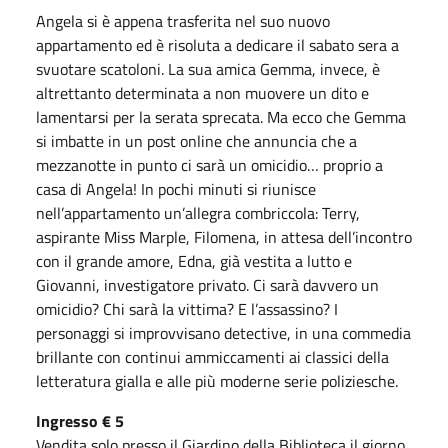
Angela si è appena trasferita nel suo nuovo
appartamento ed è risoluta a dedicare il sabato sera a
svuotare scatoloni. La sua amica Gemma, invece, è
altrettanto determinata a non muovere un dito e
lamentarsi per la serata sprecata. Ma ecco che Gemma
si imbatte in un post online che annuncia che a
mezzanotte in punto ci sarà un omicidio… proprio a
casa di Angela! In pochi minuti si riunisce
nell’appartamento un’allegra combriccola: Terry,
aspirante Miss Marple, Filomena, in attesa dell’incontro
con il grande amore, Edna, già vestita a lutto e
Giovanni, investigatore privato. Ci sarà davvero un
omicidio? Chi sarà la vittima? E l’assassino? I
personaggi si improvvisano detective, in una commedia
brillante con continui ammiccamenti ai classici della
letteratura gialla e alle più moderne serie poliziesche.
Ingresso € 5
Vendita solo presso il Giardino della Biblioteca il giorno