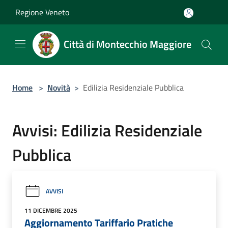
Salta al contenuto principale
Regione Veneto
Città di Montecchio Maggiore
Home
>
Novità
>
Edilizia Residenziale Pubblica
Avvisi: Edilizia Residenziale
Pubblica
AVVISI
11 DICEMBRE 2025
Aggiornamento Tariffario Pratiche