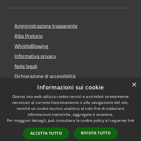
Amministrazione trasparente
Albo Pretorio
WhistleBlowing
Informativa privacy
Note legali
Dichiarazione di accessibilità
×
Informazioni sui cookie
Questo sito web utilizza cookie tecnici e assimilati strettamente
necessari al corretto funzionamento e alla navigazione del sito,
RSS
Copyright © 2026 • Città di
nonché un cookie tecnico analitico al solo fine di elaborare
Accessibilità
informazioni statistiche, aggregate e anonime.
Montecchio Maggiore •
Per maggiori dettagli, può consultare la cookie policy al seguente
link
Privacy
Municipium
Powered by
•
Cookie
Accesso redazione
RIFIUTA TUTTO
ACCETTA TUTTO
Mappa del sito