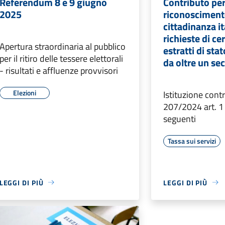
Referendum 8 e 9 giugno
Contributo pe
2025
riconosciment
cittadinanza it
richieste di cer
Apertura straordinaria al pubblico
estratti di sta
per il ritiro delle tessere elettorali
da oltre un se
- risultati e affluenze provvisori
Elezioni
Istituzione cont
207/2024 art. 
seguenti
Tassa sui servizi
LEGGI DI PIÙ
LEGGI DI PIÙ