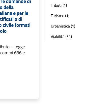
r le domande di
Tributi (1)
o della
aliana e per le
Turismo (1)
tificati o di
to civile formati
Urbanistica (1)
colo
Viabilità (31)
ributo - Legge
1 commi 636 e