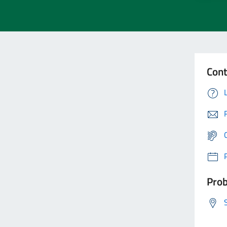
Cont
Prob