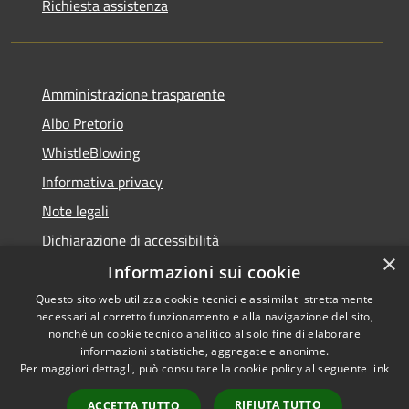
Richiesta assistenza
Amministrazione trasparente
Albo Pretorio
WhistleBlowing
Informativa privacy
Note legali
Dichiarazione di accessibilità
×
Informazioni sui cookie
Questo sito web utilizza cookie tecnici e assimilati strettamente
necessari al corretto funzionamento e alla navigazione del sito,
RSS
Copyright © 2026 • Città di
nonché un cookie tecnico analitico al solo fine di elaborare
Accessibilità
informazioni statistiche, aggregate e anonime.
Montecchio Maggiore •
Per maggiori dettagli, può consultare la cookie policy al seguente
link
Privacy
Municipium
Powered by
•
Cookie
Accesso redazione
RIFIUTA TUTTO
ACCETTA TUTTO