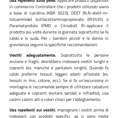
Usa repellenti sulla pelle.
Applicare prodotti disponibili
in commercio. Controllare che i prodotti utilizzati siano
a base di icaridina (KBR 3023), DEET (N,N-dietil-m-
toluammide) butilacetilaminopropionato (IR3535) o
Paramatandiolo (PMD o Citrodiol). Ri-applicare il
prodotto più volte durante la giornata soprattutto se fa
caldo e si suda. Per i bambini piccoli e le donne in
gravidanza seguire la specifiche raccomandazioni.
Vestiti adeguatamente.
Soprattutto le persone
anziane e fragili, dovrebbero indossare vestiti lunghi e
coprenti (es. maniche e pantaloni lunghi). Quando fa
caldo preferire tessuti leggeri adatti all’estate (es.
tessuti in lino, cotone, ecc.). Se si fa un'escursione in
montagna si raccomanda sempre di utilizzare calzature
adeguate e coprenti (evitare sandali e infradito), usa
calzini calzini alti e colori chiari per l’abbigliamento.
Usa repellenti sui vestiti.
Impregnare i vestiti prima di
indossarli con prodotti specifici, se ci sono molte