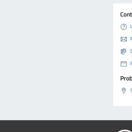
Cont
Prob