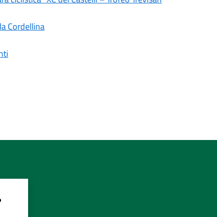
lla Cordellina
nti
?