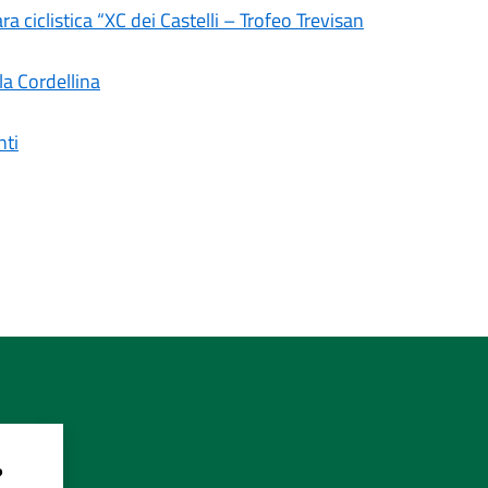
a ciclistica “XC dei Castelli – Trofeo Trevisan
lla Cordellina
nti
?