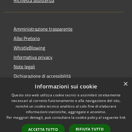
Richiesta assistenza
Amministrazione trasparente
Albo Pretorio
WhistleBlowing
Informativa privacy
Note legali
Dichiarazione di accessibilità
×
Informazioni sui cookie
Questo sito web utilizza cookie tecnici e assimilati strettamente
necessari al corretto funzionamento e alla navigazione del sito,
RSS
Copyright © 2026 • Città di
nonché un cookie tecnico analitico al solo fine di elaborare
Accessibilità
informazioni statistiche, aggregate e anonime.
Montecchio Maggiore •
Per maggiori dettagli, può consultare la cookie policy al seguente
link
Privacy
Municipium
Powered by
•
Cookie
Accesso redazione
RIFIUTA TUTTO
ACCETTA TUTTO