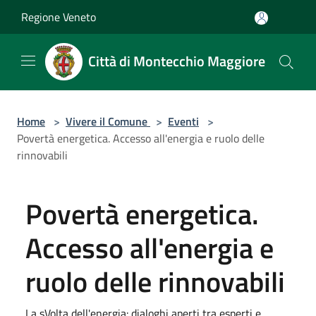
Salta al contenuto principale
Regione Veneto
Città di Montecchio Maggiore
Home
>
Vivere il Comune
>
Eventi
>
Povertà energetica. Accesso all'energia e ruolo delle
rinnovabili
Povertà energetica.
Accesso all'energia e
ruolo delle rinnovabili
La sVolta dell'energia: dialoghi aperti tra esperti e