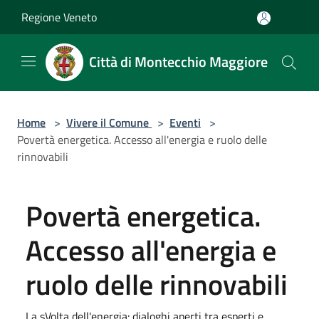
Salta al contenuto principale
Regione Veneto
Città di Montecchio Maggiore
Home
>
Vivere il Comune
>
Eventi
>
Povertà energetica. Accesso all'energia e ruolo delle
rinnovabili
Povertà energetica.
Accesso all'energia e
ruolo delle rinnovabili
La sVolta dell'energia: dialoghi aperti tra esperti e