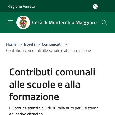
Salta al contenuto principale
Regione Veneto
Città di Montecchio Maggiore
Home
>
Novità
>
Comunicati
>
Contributi comunali alle scuole e alla formazione
Contributi comunali
alle scuole e alla
formazione
Il Comune stanzia più di 98 mila euro per il sistema
educativo cittadino