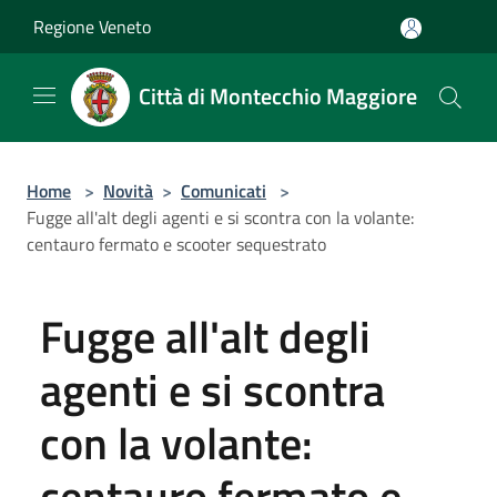
Salta al contenuto principale
Regione Veneto
Città di Montecchio Maggiore
Home
>
Novità
>
Comunicati
>
Fugge all'alt degli agenti e si scontra con la volante:
centauro fermato e scooter sequestrato
Fugge all'alt degli
agenti e si scontra
con la volante:
centauro fermato e