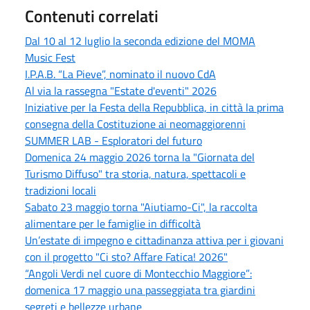
Contenuti correlati
Dal 10 al 12 luglio la seconda edizione del MOMA
Music Fest
I.P.A.B. “La Pieve”, nominato il nuovo CdA
Al via la rassegna "Estate d'eventi" 2026
Iniziative per la Festa della Repubblica, in città la prima
consegna della Costituzione ai neomaggiorenni
SUMMER LAB - Esploratori del futuro
Domenica 24 maggio 2026 torna la "Giornata del
Turismo Diffuso" tra storia, natura, spettacoli e
tradizioni locali
Sabato 23 maggio torna "Aiutiamo-Ci", la raccolta
alimentare per le famiglie in difficoltà
Un’estate di impegno e cittadinanza attiva per i giovani
con il progetto "Ci sto? Affare Fatica! 2026"
“Angoli Verdi nel cuore di Montecchio Maggiore”:
domenica 17 maggio una passeggiata tra giardini
segreti e bellezze urbane