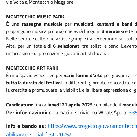
via Volta a Montecchio Maggiore.
MONTECCHIO MUSIC PARK
É una
rassegna musicale
per
musicisti, cantanti e band d
propongono musica propria) che avrà luogo in
3 serate
scelte t
Nelle serate scelte due artisti/gruppi si alterneranno sul palco 
Alte, per un totale di
6 selezionati
tra solisti e band. L'event
un'occasione di promozione giovani artisti locali.
MONTECCHIO ART PARK
È uno spazio espositivo per
varie forme d'arte
per giovani arti
tutta la durata del festival
in differenti giornate concordate con
la crescita e promuovere la visibilità e la libera espressione di gi
Candidature:
fino a
lunedì 21 aprile 2025
compilando il
modul
Per informazioni:
chiamaci o scrivici su WhatsApp al
33
Info e bando su
:
https://www.
progettogiovanimontecc
abilitante
-social-
fest-2025/