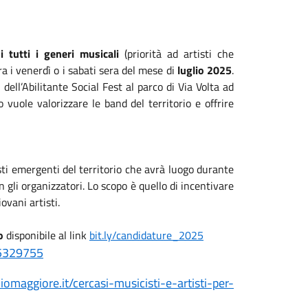
i tutti i generi musicali
(priorità ad artisti che
ra i venerdì o i sabati sera del mese di
luglio 2025
.
dell’
Abilitante
Social Fest al parco di Via Volta ad
o vuole valorizzare le band del territorio e offrire
sti emergenti del territorio che avrà luogo durante
 gli organizzatori. Lo scopo è quello di incentivare
ovani artisti.
o
disponibile al link
bit.ly/candidature_2025
5329755
hiomaggi
ore.it/cercasi-musicisti-e-
artisti-per-