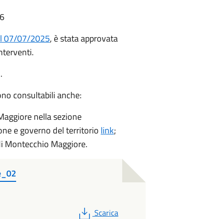
06
el 07/07/2025
, è stata approvata
nterventi.
.
sono consultabili anche:
Maggiore nella sezione
ne e governo del territorio
link
;
 di Montecchio Maggiore.
e_02
PDF
Scarica