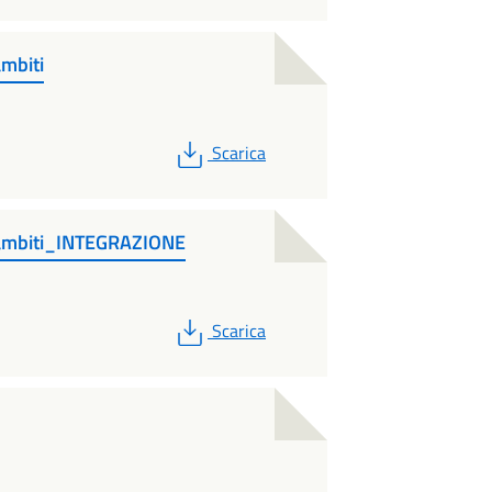
mbiti
PDF
Scarica
ambiti_INTEGRAZIONE
PDF
Scarica