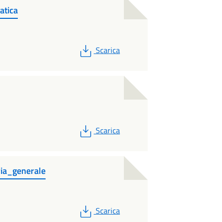
tica
PDF
Scarica
PDF
Scarica
ia_generale
PDF
Scarica