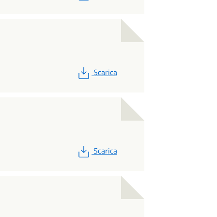
PDF
Scarica
PDF
Scarica