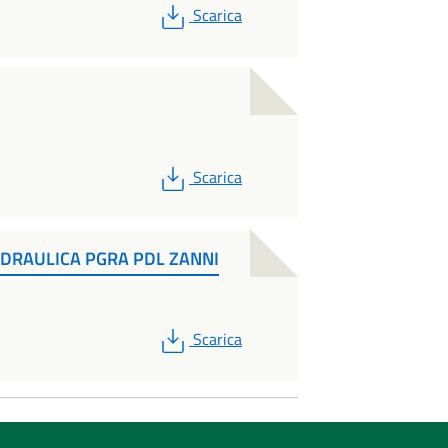
PDF
Scarica
PDF
Scarica
IDRAULICA PGRA PDL ZANNI
PDF
Scarica