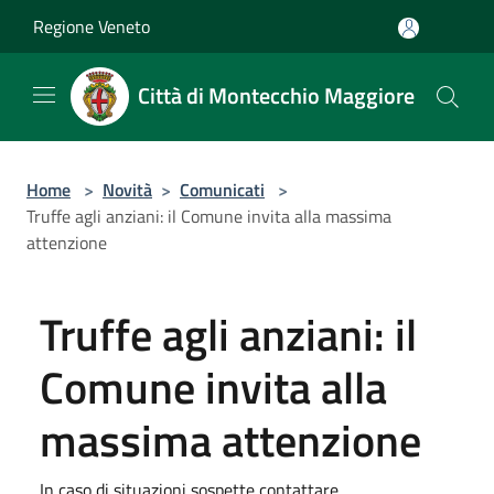
Salta al contenuto principale
Regione Veneto
Città di Montecchio Maggiore
Home
>
Novità
>
Comunicati
>
Truffe agli anziani: il Comune invita alla massima
attenzione
Truffe agli anziani: il
Comune invita alla
massima attenzione
In caso di situazioni sospette contattare