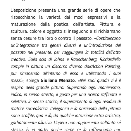
L'esposizione presenta una grande serie di opere che
rispecchiano la varietà dei modi espressivi e la
maturazione della poetica dell’artista. Pittura e
scultura, colore e oggetto si inseguono e si richiamano
senza cesure tra loro o contro il passato.
«Costituiscono
un’integrazione tra generi diversi e un’introduzione del
passato nel presente, per raggiungere la totalità dell’atto
creativo. Sulla scia di Johns e Rauschenberg, Ricciardiello
compie in pittura un discorso diverso dall’Action Painting,
pur rimanendo all’interno di essa e utilizzando i suoi
mezzi»
, spiega
Giuliano Menato
.
«Nei suoi quadri vi è il
respiro della grande pittura. Superando ogni manierismo,
indica, in senso stretto, il gusto per una ricerca raffinata e
selettiva, in senso storico, il superamento di ogni residuo di
matrice surrealistica. L'eleganza e la preziosità della pittura
sono scalfite, qua e là, da qualche intrusione extra artistica,
garbatamente allusiva. L'opera non rappresenta soltanto sé
stessa, è, in parte, anche come ce la raffiguriamo noi.