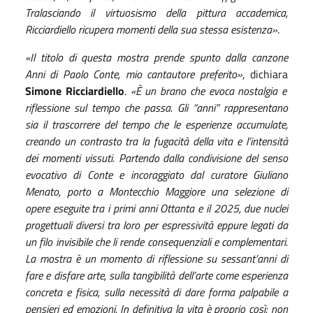
Tralasciando il virtuosismo della pittura accademica,
Ricciardiello ricupera momenti della sua stessa esistenza»
.
«Il titolo di questa mostra prende spunto dalla canzone
Anni di Paolo Conte, mio cantautore preferito»
, dichiara
Simone Ricciardiello
.
«È un brano che evoca nostalgia e
riflessione sul tempo che passa. Gli “anni” rappresentano
sia il trascorrere del tempo che le esperienze accumulate,
creando un contrasto tra la fugacità della vita e l’intensità
dei momenti vissuti. Partendo dalla condivisione del senso
evocativo di Conte e incoraggiato dal curatore Giuliano
Menato, porto a Montecchio Maggiore una selezione di
opere eseguite tra i primi anni Ottanta e il 2025, due nuclei
progettuali diversi tra loro per espressività eppure legati da
un filo invisibile che li rende consequenziali e complementari.
La mostra è un momento di riflessione su sessant’anni di
fare e disfare arte, sulla tangibilità dell’arte come esperienza
concreta e fisica, sulla necessità di dare forma palpabile a
pensieri ed emozioni. In definitiva la vita è proprio così: non