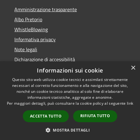
Amministrazione trasparente
Albo Pretorio
WhistleBlowing
Informativa privacy
Note legali
Dichiarazione di accessibilità
×
Informazioni sui cookie
Questo sito web utilizza cookie tecnici e assimilati strettamente
necessari al corretto funzionamento e alla navigazione del sito,
RSS
Copyright © 2026 • Città di
nonché un cookie tecnico analitico al solo fine di elaborare
Accessibilità
informazioni statistiche, aggregate e anonime.
Montecchio Maggiore •
Per maggiori dettagli, può consultare la cookie policy al seguente
link
Privacy
Municipium
Powered by
•
Cookie
Accesso redazione
RIFIUTA TUTTO
ACCETTA TUTTO
Mappa del sito
Obiettivi di accessibilità
MOSTRA DETTAGLI