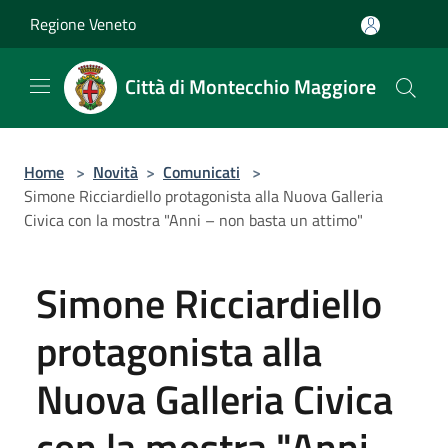
Salta al contenuto principale
Regione Veneto
Città di Montecchio Maggiore
Home
>
Novità
>
Comunicati
>
Simone Ricciardiello protagonista alla Nuova Galleria
Civica con la mostra "Anni – non basta un attimo"
Simone Ricciardiello
protagonista alla
Nuova Galleria Civica
con la mostra "Anni –